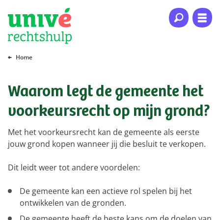
Naar hoofdinhoud
Naar hoofdnavigatie
Naar footer
Home
Waarom legt de gemeente het
voorkeursrecht op mijn grond?
Met het voorkeursrecht kan de gemeente als eerste
jouw grond kopen wanneer jij die besluit te verkopen.
Dit leidt weer tot andere voordelen:
De gemeente kan een actieve rol spelen bij het
ontwikkelen van de gronden.
De gemeente heeft de beste kans om de doelen van