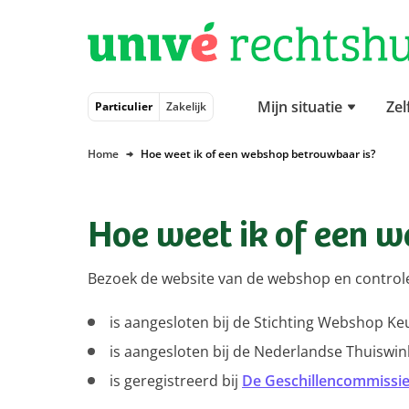
Naar hoofdinhoud
Naar hoofdnavigatie
Naar footer
Mijn situatie
Zel
Particulier
Zakelijk
Home
Hoe weet ik of een webshop betrouwbaar is?
Hoe weet ik of een 
Bezoek de website van de webshop en controle
is aangesloten bij de Stichting Webshop Ke
is aangesloten bij de Nederlandse Thuiswink
is geregistreerd bij
De Geschillencommissi