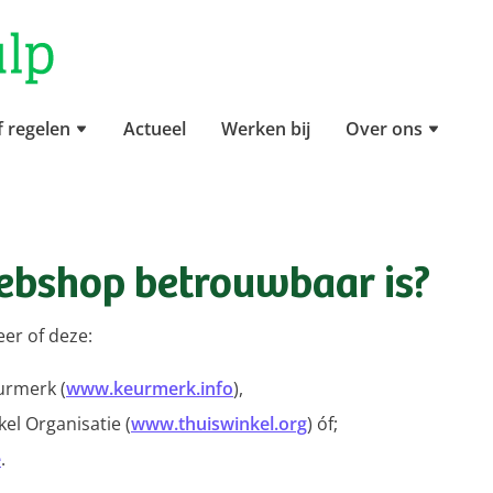
f regelen
Actueel
Werken bij
Over ons
webshop betrouwbaar is?
er of deze:
urmerk (
www.keurmerk.info
),
el Organisatie (
www.thuiswinkel.org
) óf;
e
.