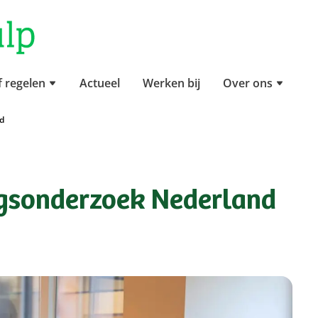
f regelen
Actueel
Werken bij
Over ons
d
ngsonderzoek Nederland