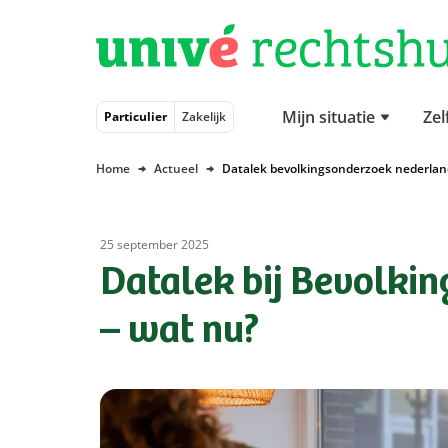
Naar hoofdinhoud
Naar hoofdnavigatie
Naar footer
Mijn situatie
Zel
Particulier
Zakelijk
Home
Actueel
Datalek bevolkingsonderzoek nederlan
25 september 2025
Datalek bij Bevolki
– wat nu?