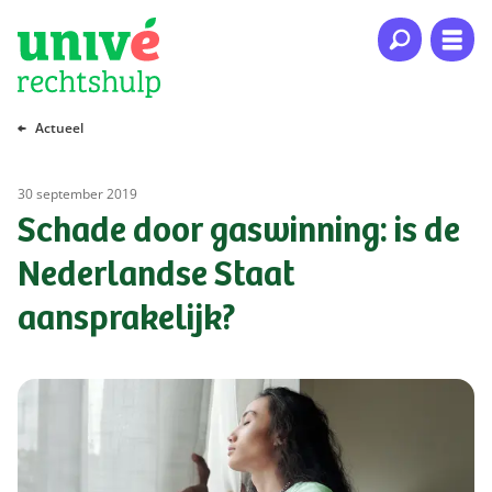
Naar hoofdinhoud
Naar hoofdnavigatie
Naar footer
Actueel
30 september 2019
Schade door gaswinning: is de
Nederlandse Staat
aansprakelijk?