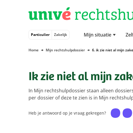
Naar hoofdinhoud
Naar hoofdnavigatie
Naar footer
Mijn situatie
Zel
Particulier
Zakelijk
Home
Mijn rechtshulpdossier
6. ik zie niet al mijn za
Ik zie niet al mijn za
In Mijn rechtshulpdossier staan alleen dossie
per dossier of deze te zien is in Mijn rechtshul
Heb je antwoord op je vraag gekregen?