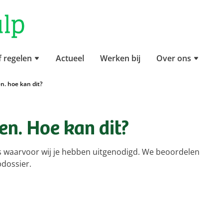
f regelen
Actueel
Werken bij
Over ons
ken. hoe kan dit?
ken. Hoe kan dit?
rs waarvoor wij je hebben uitgenodigd. We beoordelen
pdossier.